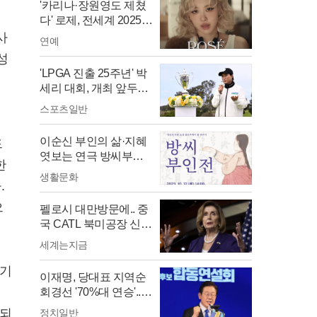
'카리나·장원영도 제쳤
다' 로제, 전세계 2025
얼굴 천재 1위 등극
사
연예
성
'LPGA 진출 25주년' 박
세리 대회, 개최 앞두고
'암초'
스포츠일반
이순신 부인의 삶·지혜
드
엿보는 연극 방씨부인
한
전'
생활문화
.
으
펠로시 대만방문에.. 중
국 CATL 북미공장 신설
발표연기
세계는지금
제기
이재명, 당대표 지역순
이
회경선 '70%대 연승'..
확정 언제?
시되
정치일반