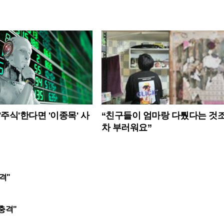
주식'한다면 '이종목' 사
“친구들이 엄마랑 다퉜다는 것
차 부러워요”
격"
"충격"