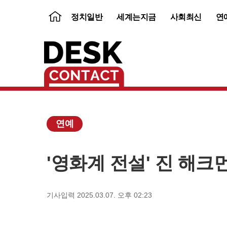
뉴
정치일반
세계는지금
사회최신
연
스
홈
연예
'영화계 전설' 진 해크
보
내
기
기사입력 2025.03.07. 오후 02:23