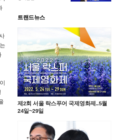
과
트랜드뉴스
 사
나는
와
련이
생
을
제2회 서울 락스푸어 국제영화제..5월
24일~29일