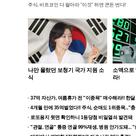
주식, 비트코인 다 팔아라 "이것" 하면 큰돈 번다!
나만 몰랐던 보청기 국가 지원 소
소액으로 '
식
라!
37억 자산가, 여름휴가 전 "이종목" 매수해라!! 한달
4개월 만에 35억벌었다!! 주식, 순매도 1위종목..."충
로또용지 뒷면 확인하니 1등당첨 비밀열쇠 발견돼
"관절, 연골" 통증 연골 99%재생, 병원 안가도돼... 