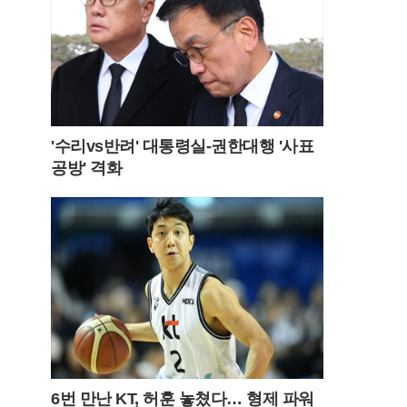
'수리vs반려' 대통령실-권한대행 '사표
공방' 격화
6번 만난 KT, 허훈 놓쳤다… 형제 파워