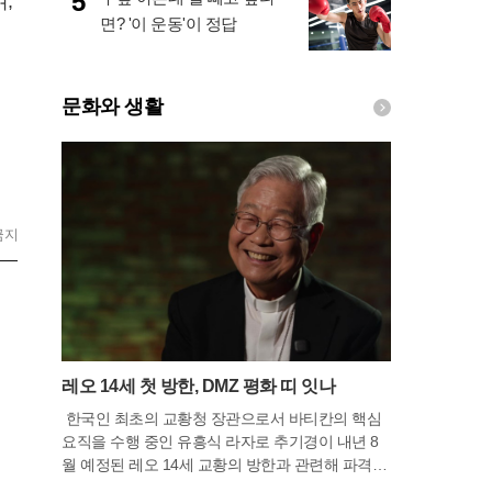
5
,
면? '이 운동'이 정답
문화와 생활
금지
레오 14세 첫 방한, DMZ 평화 띠 잇나
한국인 최초의 교황청 장관으로서 바티칸의 핵심
요직을 수행 중인 유흥식 라자로 추기경이 내년 8
월 예정된 레오 14세 교황의 방한과 관련해 파격적
인 평화 행보의 가능성을 시사했다. 휴가차 고국을