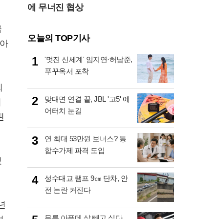
에 무너진 협상
급
오늘의 TOP기사
 아
1
'멋진 신세계' 임지연·허남준,
푸꾸옥서 포착
의
2
맞대면 연결 끝, JBL '고5' 에
서
어터치 눈길
된
3
연 최대 53만원 보너스? 통
합수가제 파격 도입
몇
4
성수대교 램프 9㎝ 단차, 안
전 논란 커진다
년
무릎 아픈데 살 빼고 싶다