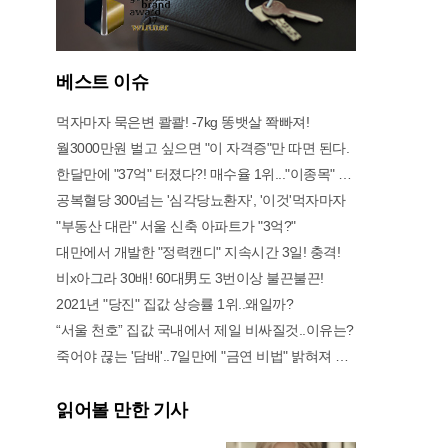
베스트 이슈
먹자마자 묵은변 콸콸! -7kg 똥뱃살 쫙빠져!
월3000만원 벌고 싶으면 "이 자격증"만 따면 된다.
한달만에 "37억" 터졌다?! 매수율 1위..."이종목" 당장사라!
공복혈당 300넘는 '심각당뇨환자', '이것'먹자마자
"부동산 대란" 서울 신축 아파트가 "3억?"
대만에서 개발한 "정력캔디" 지속시간 3일! 충격!
비x아그라 30배! 60대男도 3번이상 불끈불끈!
2021년 "당진" 집값 상승률 1위..왜일까?
“서울 천호” 집값 국내에서 제일 비싸질것..이유는?
죽어야 끊는 '담배'..7일만에 "금연 비법" 밝혀져 충격!
읽어볼 만한 기사