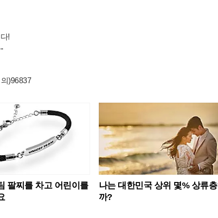
다!
"
)96837
 팔찌를 차고 어린이를
나는 대한민국 상위 몇% 상류
요
까?