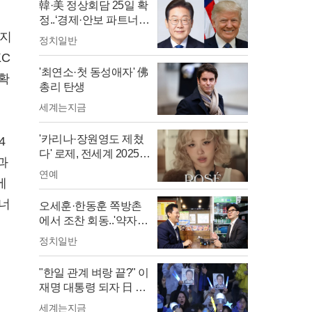
韓·美 정상회담 25일 확
정..‘경제·안보 파트너
십’ 본격 시동
 지
정치일반
KC
'최연소·첫 동성애자' 佛
 확
총리 탄생
세계는지금
'카리나·장원영도 제쳤
4
다' 로제, 전세계 2025
과
얼굴 천재 1위 등극
연예
에
에너
오세훈·한동훈 쪽방촌
에서 조찬 회동..'약자와
의 동행'으로 의기투합?
정치일반
"한일 관계 벼랑 끝?" 이
재명 대통령 되자 日 언
론 '최악 시나리오' 경고
세계는지금