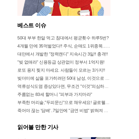
베스트 이슈
50대 부부 한알 먹고 침대에서 평균횟수 하루5번?
4개월 만에 35억벌었다!! 주식, 순매도 1위종목..."충격"
대만에서 개발한 "정력캔디" 지속시간 3일!! 충격!!
"빚 없애라" 신용등급 상관없이 정부서 1억지원!
로또 용지 찢지 마세요. 사람들이 모르는 3가지!!
빚더미에 삶을 포가히려던 50대 남성, 이것으로 인생역전
역류성식도염 증상있다면, 무조건 "이것"의심하세요. 간단치료법 나왔다!
주름없는 83세 할머니 "피부과 가지마라"
부족한 머리숱,"두피문신"으로 채우세요! 글로웰의원 의)96837
죽어야 끊는 '담배'..7일만에 "금연 비법" 밝혀져 충격!
읽어볼 만한 기사