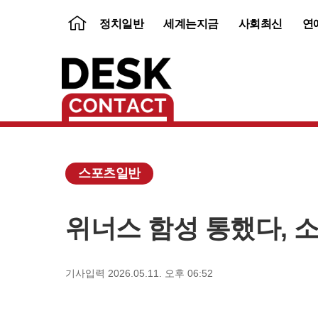
뉴
정치일반
세계는지금
사회최신
연
스
홈
스포츠일반
위너스 함성 통했다, 소
보
내
기
기사입력 2026.05.11. 오후 06:52