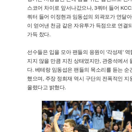
스코어 차이로 앞서나갔으나, 3쿼터 들어 KCC
쿼터 들어 이정현과 임동섭의 외곽포가 연달아 
이 얻어낸 천금 같은 자유투가 득점으로 연결
가득 찼다.
선수들은 입을 모아 팬들의 응원이 ‘각성제’ 
지지 않을 만큼 지친 상태였지만, 관중석에서
다. 베테랑 임동섭은 팬들의 목소리를 듣는 순
했으며, 주장 정희재 역시 구단의 전폭적인 
올렸다고 밝혔다.