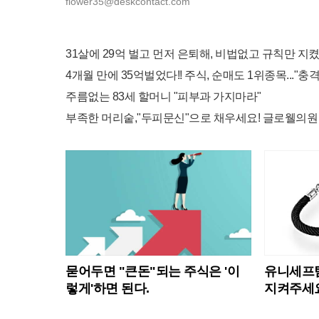
flower35@deskcontact.com
31살에 29억 벌고 먼저 은퇴해, 비법없고 규칙만 지켰
4개월 만에 35억벌었다!! 주식, 순매도 1위종목..."충격
주름없는 83세 할머니 "피부과 가지마라"
부족한 머리숱,"두피문신"으로 채우세요! 글로웰의원 의
묻어두면 "큰돈"되는 주식은 '이
유니세프팀
렇게'하면 된다.
지켜주세