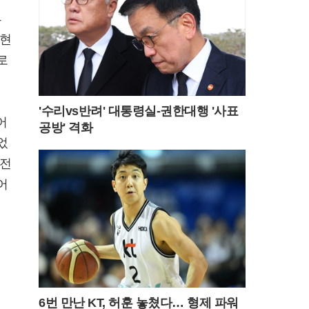
4
정현
로
'수리vs반려' 대통령실-권한대행 '사표
어
공방' 격화
었
 전
어
6번 만난 KT, 허훈 놓쳤다… 형제 파워