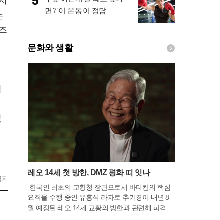
5
지
면? '이 운동'이 정답
는
즈
문화와 생활
적
기
있
레오 14세 첫 방한, DMZ 평화 띠 잇나
금지
한국인 최초의 교황청 장관으로서 바티칸의 핵심
요직을 수행 중인 유흥식 라자로 추기경이 내년 8
월 예정된 레오 14세 교황의 방한과 관련해 파격적
인 평화 행보의 가능성을 시사했다. 휴가차 고국을