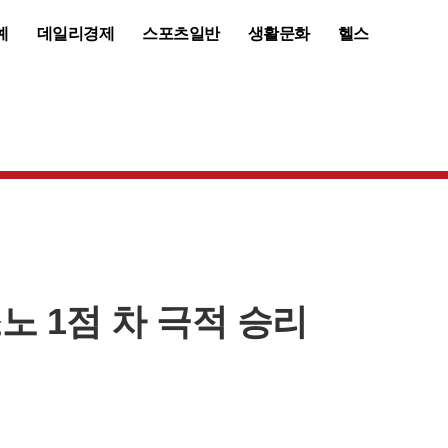
예
데일리경제
스포츠일반
생활문화
헬스
노 1점 차 극적 승리