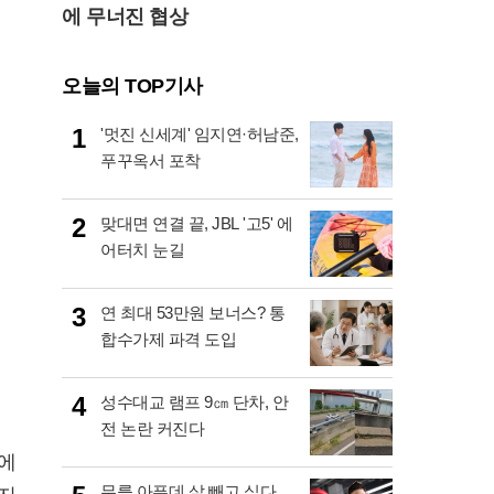
에 무너진 협상
오늘의 TOP기사
1
'멋진 신세계' 임지연·허남준,
푸꾸옥서 포착
2
맞대면 연결 끝, JBL '고5' 에
어터치 눈길
3
연 최대 53만원 보너스? 통
합수가제 파격 도입
4
성수대교 램프 9㎝ 단차, 안
전 논란 커진다
시에
무릎 아픈데 살 빼고 싶다