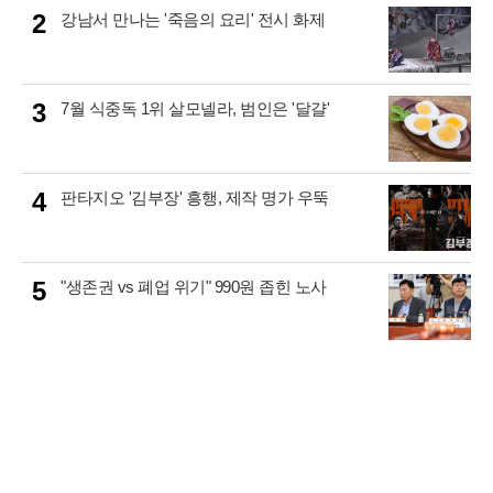
2
강남서 만나는 '죽음의 요리' 전시 화제
3
7월 식중독 1위 살모넬라, 범인은 '달걀'
4
판타지오 '김부장' 흥행, 제작 명가 우뚝
5
"생존권 vs 폐업 위기" 990원 좁힌 노사