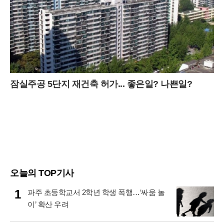
잠실주공 5단지 재건축 허가... 좋은일? 나쁜일?
오늘의 TOP기사
1
파주 초등학교서 2학년 학생 폭행…‘싸움 놀
이’ 확산 우려