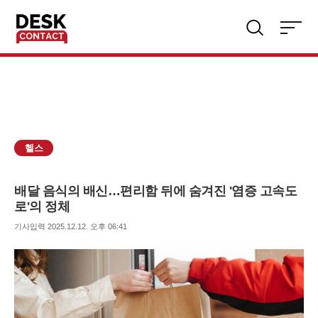
주
검
요
색
서
비
스
메
뉴
펼
치
헬스
기
배달 음식의 배신…편리함 뒤에 숨겨진 '염증 고속도
로'의 정체
보
기사입력 2025.12.12. 오후 06:41
내
기