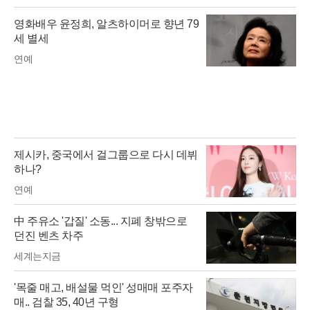
영화배우 윤정희, 알츠하이머로 향년 79
세 별세
연예
제시카, 중국에서 걸그룹으로 다시 데뷔
하나?
연예
中 주유소 '갑질' 소동... 지폐 창밖으로
던진 벤츠 차주
세계는지금
'목줄 매고, 배설물 먹인' 성매매 포주자
매.. 검찰 35, 40년 구형