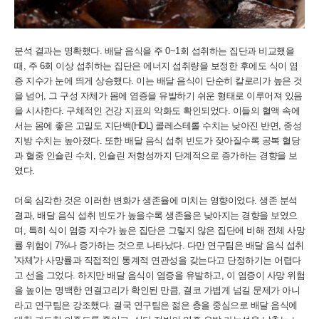
분석 결과는 명확했다. 배달 음식을 주 0~1회 섭취하는 집단과 비교했을
때, 주 6회 이상 섭취하는 집단은 에너지 섭취량을 보정한 후에도 식이 염
증 지수가 눈에 띄게 상승했다. 이는 배달 음식이 단순히 칼로리가 높은 것
을 넘어, 그 구성 자체가 몸에 염증을 유발하기 쉬운 형태로 이루어져 있음
을 시사한다. 구체적인 건강 지표의 악화도 확인되었다. 이들의 혈액 속에
서는 몸에 좋은 고밀도 지단백(HDL) 콜레스테롤 수치는 낮아진 반면, 중성
지방 수치는 높아졌다. 또한 배달 음식 섭취 빈도가 잦아질수록 공복 혈당
과 혈중 인슐린 수치, 인슐린 저항성까지 단계적으로 증가하는 경향을 보
였다.
더욱 심각한 것은 이러한 변화가 생존율에 미치는 영향이었다. 생존 분석
결과, 배달 음식 섭취 빈도가 높을수록 생존율은 낮아지는 경향을 보였으
며, 특히 식이 염증 지수가 높은 집단은 그렇지 않은 집단에 비해 전체 사망
률 위험이 7%나 증가하는 것으로 나타났다. 다만 연구팀은 배달 음식 섭취
'자체'가 사망률과 직접적인 통계적 연관성을 갖는다고 단정하기는 어렵다
고 선을 그었다. 하지만 배달 음식이 염증을 유발하고, 이 염증이 사망 위험
을 높이는 명백한 연결고리가 확인된 만큼, 결코 가볍게 넘길 문제가 아니
라고 연구팀은 강조했다. 결국 연구팀은 젊은 층을 중심으로 배달 음식에