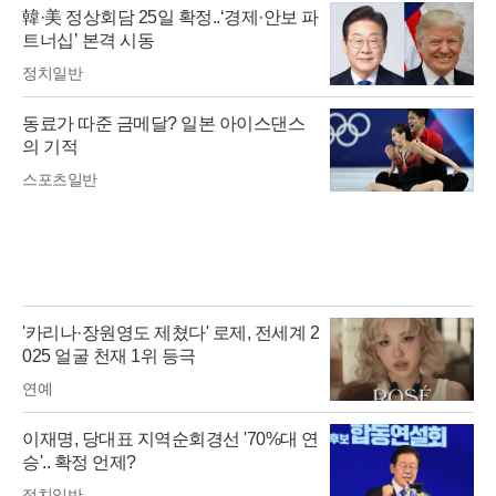
韓·美 정상회담 25일 확정..‘경제·안보 파
트너십’ 본격 시동
정치일반
동료가 따준 금메달? 일본 아이스댄스
의 기적
스포츠일반
'카리나·장원영도 제쳤다' 로제, 전세계 2
025 얼굴 천재 1위 등극
연예
이재명, 당대표 지역순회경선 '70%대 연
승'.. 확정 언제?
정치일반