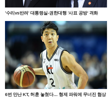
'수리vs반려' 대통령실-권한대행 '사표 공방' 격화
6번 만난 KT, 허훈 놓쳤다… 형제 파워에 무너진 협상