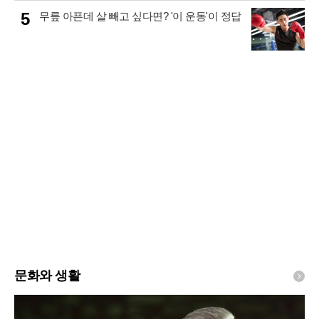
5
무릎 아픈데 살 빼고 싶다면? '이 운동'이 정답
문화와 생활