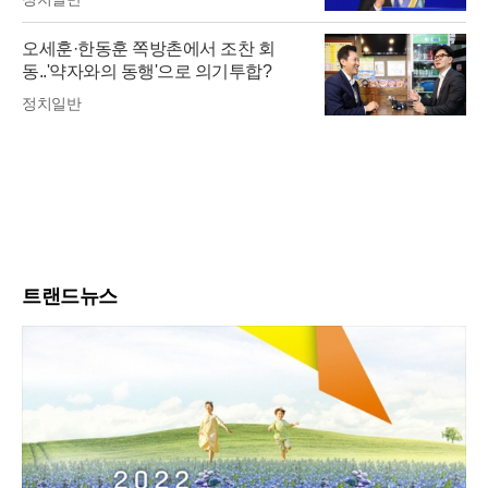
오세훈·한동훈 쪽방촌에서 조찬 회
동..'약자와의 동행'으로 의기투합?
정치일반
트랜드뉴스