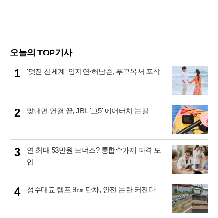
오늘의 TOP기사
1
'멋진 신세계' 임지연·허남준, 푸꾸옥서 포착
2
맞대면 연결 끝, JBL '고5' 에어터치 눈길
3
연 최대 53만원 보너스? 통합수가제 파격 도
입
4
성수대교 램프 9㎝ 단차, 안전 논란 커진다