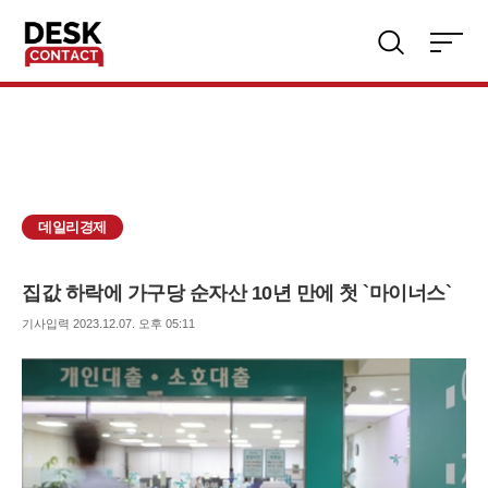
주
검
요
색
서
비
스
메
뉴
펼
치
데일리경제
기
집값 하락에 가구당 순자산 10년 만에 첫 `마이너스`
보
기사입력 2023.12.07. 오후 05:11
내
기