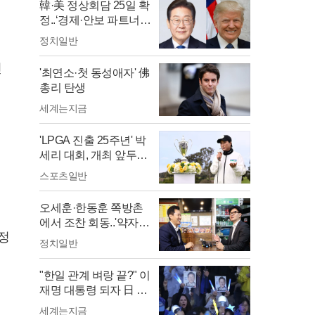
韓·美 정상회담 25일 확
정..‘경제·안보 파트너
십’ 본격 시동
정치일반
인
'최연소·첫 동성애자' 佛
총리 탄생
세계는지금
'LPGA 진출 25주년' 박
세리 대회, 개최 앞두고
'암초'
스포츠일반
오세훈·한동훈 쪽방촌
에서 조찬 회동..'약자와
정
의 동행'으로 의기투합?
정치일반
"한일 관계 벼랑 끝?" 이
재명 대통령 되자 日 언
론 '최악 시나리오' 경고
세계는지금