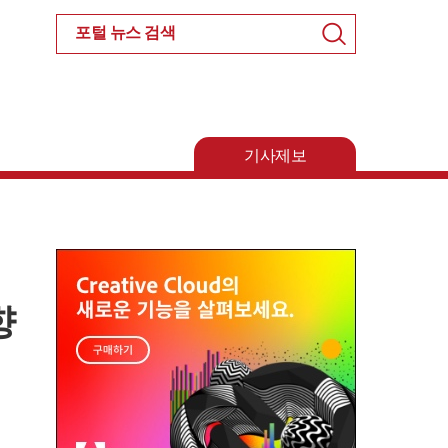
검
색
기사제보
향