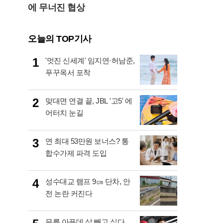
에 무너진 협상
오늘의 TOP기사
1
'멋진 신세계' 임지연·허남준,
푸꾸옥서 포착
2
맞대면 연결 끝, JBL '고5' 에
어터치 눈길
3
연 최대 53만원 보너스? 통
합수가제 파격 도입
4
성수대교 램프 9㎝ 단차, 안
전 논란 커진다
무릎 아픈데 살 빼고 싶다