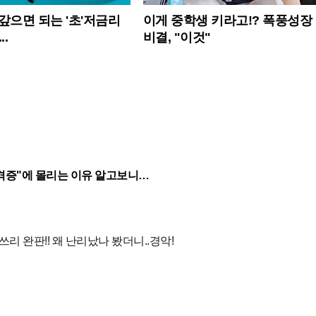
 갚으면 되는 '초'저금리
이게 중학생 키라고!? 폭풍성장
..
비결, "이것"
자격증"에 몰리는 이유 알고보니…
리 완판!! 왜 난리났나 봤더니..경악!