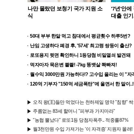
나만 몰랐던 보청기 국가 지원 소
'7년'안에
식
대출 인기.
50대 부부 한알 먹고 침대에서 평균횟수 하루5번?
난임 고생하다 폐경 후, '57세' 최고령 쌍둥이 출산?
로또용지 뒷면 확인하니 1등당첨 비밀열쇠 발견돼
먹자마자 묵은변 콸콸! -7kg 똥뱃살 쫙빠져!
월수익 3000만원 가능하다!? 고수입 올리는 이 "
120억 기부자 "150억 세금폭탄"에 울면서 한 말이..!
오직 왕(王)들만 먹었다는 천하제일 명약 "침향" 싹쓰
주름없는 83세 할머니 "피부과 가지마라"
"농협 뿔났다" 로또1등 당첨자폭주.. 적중률87%
월3천만원 수입 가져가는 '이 자격증' 지원자 몰려!