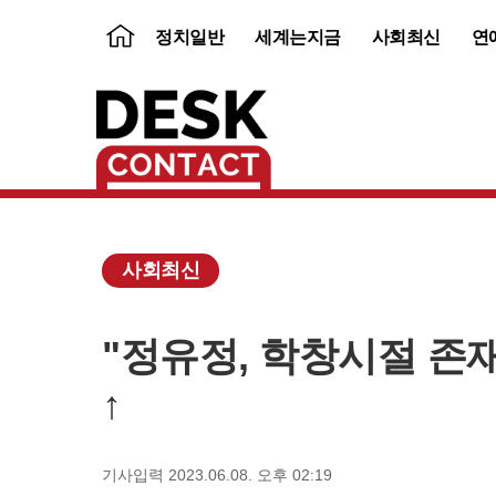
뉴
정치일반
세계는지금
사회최신
연
스
홈
사회최신
"정유정, 학창시절 존재
↑
보
내
기
기사입력 2023.06.08. 오후 02:19