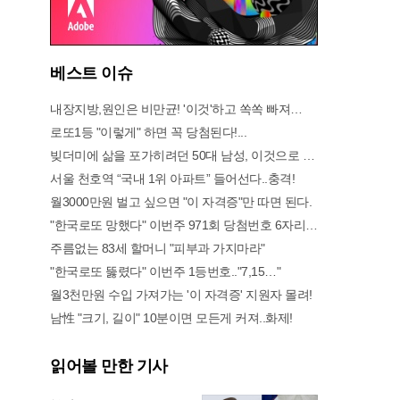
베스트 이슈
내장지방,원인은 비만균! '이것'하고 쏙쏙 빠져…
로또1등 "이렇게" 하면 꼭 당첨된다!...
빚더미에 삶을 포가히려던 50대 남성, 이것으로 인생역전
서울 천호역 “국내 1위 아파트” 들어선다..충격!
월3000만원 벌고 싶으면 "이 자격증"만 따면 된다.
"한국로또 망했다" 이번주 971회 당첨번호 6자리 모두 유출...관계자 실수로 "비상"!
주름없는 83세 할머니 "피부과 가지마라"
"한국로또 뚫렸다" 이번주 1등번호.."7,15…"
월3천만원 수입 가져가는 '이 자격증' 지원자 몰려!
남性 "크기, 길이" 10분이면 모든게 커져..화제!
읽어볼 만한 기사