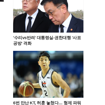
'수리vs반려' 대통령실-권한대행 '사표
공방' 격화
6번 만난 KT, 허훈 놓쳤다… 형제 파워