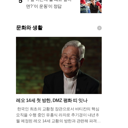
5
면? '이 운동'이 정답
문화와 생활
레오 14세 첫 방한, DMZ 평화 띠 잇나
한국인 최초의 교황청 장관으로서 바티칸의 핵심
요직을 수행 중인 유흥식 라자로 추기경이 내년 8
월 예정된 레오 14세 교황의 방한과 관련해 파격적
인 평화 행보의 가능성을 시사했다. 휴가차 고국을